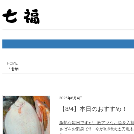
コ
ナ
ン
ビ
テ
ゲ
ン
ー
ツ
シ
へ
ョ
ス
ン
キ
に
ッ
移
プ
動
HOME
甘鯛
2025年8月4日
【8/4】本日のおすすめ！
激熱な毎日ですが、激アツなお魚を入荷
さばをお刺身で!! 今が旬!特大太刀魚