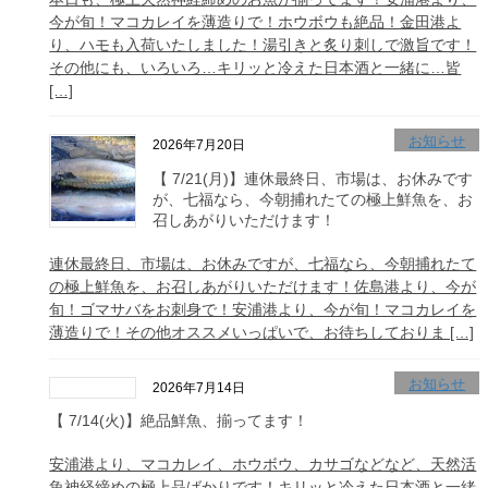
今が旬！マコカレイを薄造りで！ホウボウも絶品！金田港よ
り、ハモも入荷いたしました！湯引きと炙り刺しで激旨です！
その他にも、いろいろ…キリッと冷えた日本酒と一緒に…皆
[…]
お知らせ
2026年7月20日
【 7/21(月)】連休最終日、市場は、お休みです
が、七福なら、今朝捕れたての極上鮮魚を、お
召しあがりいただけます！
連休最終日、市場は、お休みですが、七福なら、今朝捕れたて
の極上鮮魚を、お召しあがりいただけます！佐島港より、今が
旬！ゴマサバをお刺身で！安浦港より、今が旬！マコカレイを
薄造りで！その他オススメいっぱいで、お待ちしておりま […]
お知らせ
2026年7月14日
【 7/14(火)】絶品鮮魚、揃ってます！
安浦港より、マコカレイ、ホウボウ、カサゴなどなど、天然活
魚神経締めの極上品ばかりです！キリッと冷えた日本酒と一緒