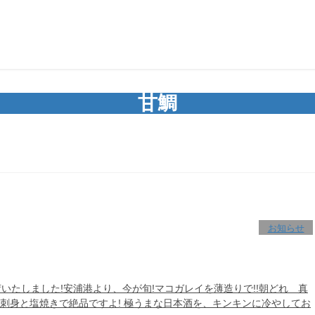
甘鯛
お知らせ
いたしました!安浦港より、今が旬!マコガレイを薄造りで!!朝どれ 真
も刺身と塩焼きで絶品ですよ! 極うまな日本酒を、キンキンに冷やしてお