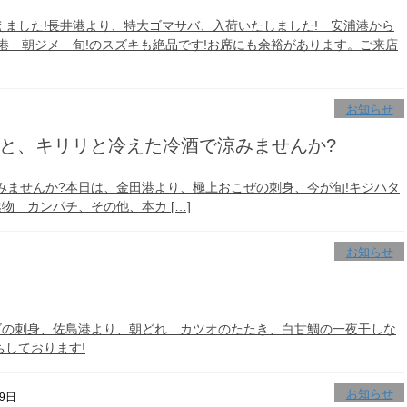
えました!長井港より、特大ゴマサバ、入荷いたしました! 安浦港から
島港 朝ジメ 旬!のスズキも絶品です!お席にも余裕があります。ご来店
お知らせ
身と、キリリと冷えた冷酒で涼みませんか?
ませんか?本日は、金田港より、極上おこぜの刺身、今が旬!キジハタ
物 カンパチ、その他、本カ […]
お知らせ
ゴの刺身、佐島港より、朝どれ カツオのたたき、白甘鯛の一夜干しな
ちしております!
お知らせ
月9日