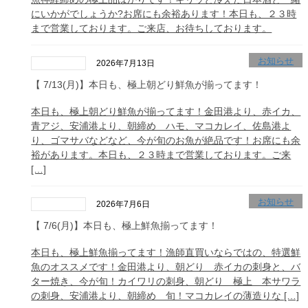
にいかがでしょうか?お席にも余裕あります！本日も、２３時
まで営業しております。ご来店、お待ちしております。
お知らせ
2026年7月13日
【 7/13(月)】本日も、極上朝どり鮮魚が揃ってます！
本日も、極上朝どり鮮魚が揃ってます！金田港より、赤イカ、
青アジ、安浦港より、朝締め ハモ、マコカレイ、佐島港よ
り、ゴマサバなどなど、今が旬のお魚が絶品です！お席にも余
裕があります。本日も、２３時まで営業しております。ご来
[…]
お知らせ
2026年7月6日
【 7/6(月)】本日も、極上鮮魚揃ってます！
本日も、極上鮮魚揃ってます！漁師直買いならではの、特選鮮
魚のオススメです！金田港より、朝どり 赤イカの刺身と、バ
ター焼き、今が旬！カイワリの刺身、朝どり 極上 本サワラ
の刺身、安浦港より、朝締め 旬！マコカレイの薄造りな […]