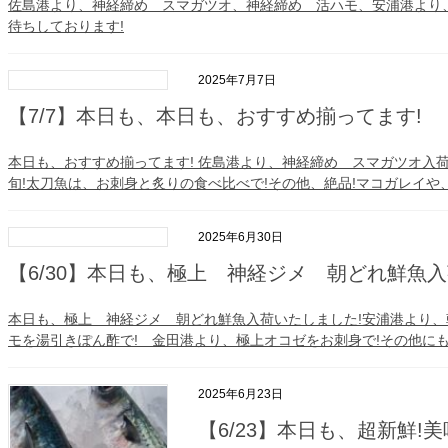
佐島港より、神経締め スマガツオ、神経締め 活ハモ、安浦港より、
待ちしております!
2025年7月7日
【7/7】本日も、本日も、おすすめ揃ってます!
本日も、おすすめ揃ってます! 佐島港より、神経締め スマガツオ入荷
旬!太刀魚は、お刺身と炙りの食べ比べで!その他、絶品!マコガレイや、
2025年6月30日
【6/30】本日も、極上 神経ジメ 朝どれ鮮魚入
本日も、極上 神経ジメ 朝どれ鮮魚入荷いたしました!安浦港より、
モを湯引きぽん酢で! 金田港より、極上オコゼをお刺身で!その他にも
2025年6月23日
【6/23】本日も、超新鮮!