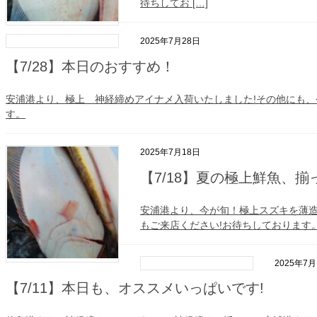
待ちしてお […]
2025年7月28日
【7/28】本日のおすすめ！
安浦港より、極上 神経締めアイナメ入荷いたしました!その他にも、
す。
2025年7月18日
【7/18】夏の極上鮮魚、揃
安浦港より、今が旬！極上スズキを薄造
もご来店ください!お待ちしております
2025年7月
【7/11】本日も、オススメいっぱいです!