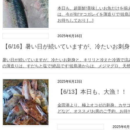
本日も、超新鮮!美味しいお魚だけを揃
は、今が旬!マコガレイを薄造りで!佐
お待ちしており […]
2025年6月16日
【6/16】暑い日が続いていますが、冷たいお刺
暑い日が続いていますが、冷たいお刺身と、キリリと冷えた冷酒で涼み
の薄造りは、すだちと塩で!絶品です!佐島港からは、メジマグロ、天然
2025年6月13日
【6/13】本日も、大漁！！
金田港より、極上オコゼの刺身、カサ
どなど、オススメ!お席のご予約、お待
2025年6