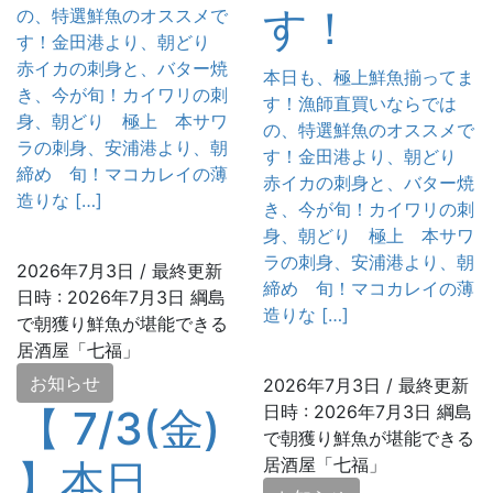
す！
の、特選鮮魚のオススメで
す！金田港より、朝どり
赤イカの刺身と、バター焼
本日も、極上鮮魚揃ってま
き、今が旬！カイワリの刺
す！漁師直買いならでは
身、朝どり 極上 本サワ
の、特選鮮魚のオススメで
ラの刺身、安浦港より、朝
す！金田港より、朝どり
締め 旬！マコカレイの薄
赤イカの刺身と、バター焼
造りな […]
き、今が旬！カイワリの刺
身、朝どり 極上 本サワ
ラの刺身、安浦港より、朝
2026年7月3日
/ 最終更新
締め 旬！マコカレイの薄
日時 :
2026年7月3日
綱島
造りな […]
で朝獲り鮮魚が堪能できる
居酒屋「七福」
お知らせ
2026年7月3日
/ 最終更新
日時 :
2026年7月3日
綱島
【 7/3(金)
で朝獲り鮮魚が堪能できる
居酒屋「七福」
】本日