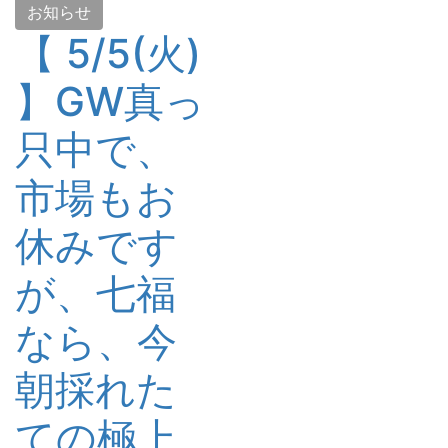
お知らせ
【 5/5(火)
】GW真っ
只中で、
市場もお
休みです
が、七福
なら、今
朝採れた
ての極上