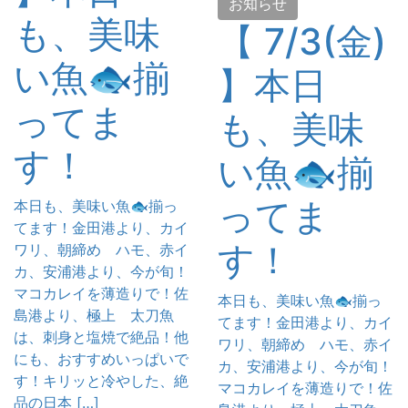
お知らせ
も、美味
【 7/3(金)
い魚🐟揃
】本日
ってま
も、美味
す！
い魚🐟揃
ってま
本日も、美味い魚🐟揃っ
てます！金田港より、カイ
す！
ワリ、朝締め ハモ、赤イ
カ、安浦港より、今が旬！
マコカレイを薄造りで！佐
本日も、美味い魚🐟揃っ
島港より、極上 太刀魚
てます！金田港より、カイ
は、刺身と塩焼で絶品！他
ワリ、朝締め ハモ、赤イ
にも、おすすめいっぱいで
カ、安浦港より、今が旬！
す！キリッと冷やした、絶
マコカレイを薄造りで！佐
品の日本 […]