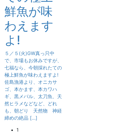
鮮魚が味
わえます
よ!
５／５(火)GW真っ只中
で、市場もお休みですが、
七福なら、今朝採れたての
極上鮮魚が味わえますよ!
佐島漁港より、オニカサ
ゴ、本かます、本カワハ
ギ、黒メバル、太刀魚、天
然ヒラメなどなど、どれ
も、朝どり 天然物 神経
締めの絶品 […]
投
固
1