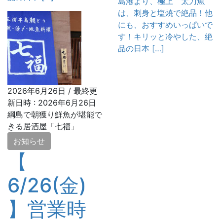
島港より、極上 太刀魚
は、刺身と塩焼で絶品！他
にも、おすすめいっぱいで
す！キリッと冷やした、絶
品の日本 […]
2026年6月26日
/ 最終更
新日時 :
2026年6月26日
綱島で朝獲り鮮魚が堪能で
きる居酒屋「七福」
お知らせ
【
6/26(金)
】営業時