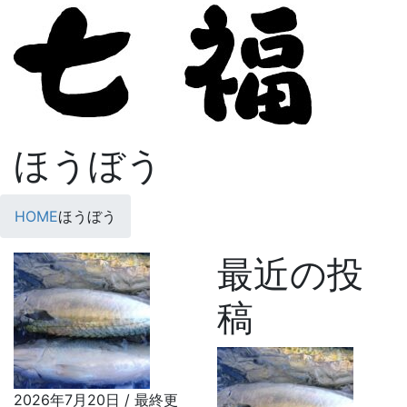
コ
ナ
ン
ビ
テ
ゲ
ン
ー
ツ
シ
へ
ョ
ス
ン
ほうぼう
キ
に
ッ
移
プ
動
HOME
ほうぼう
最近の投
稿
2026年7月20日
/ 最終更