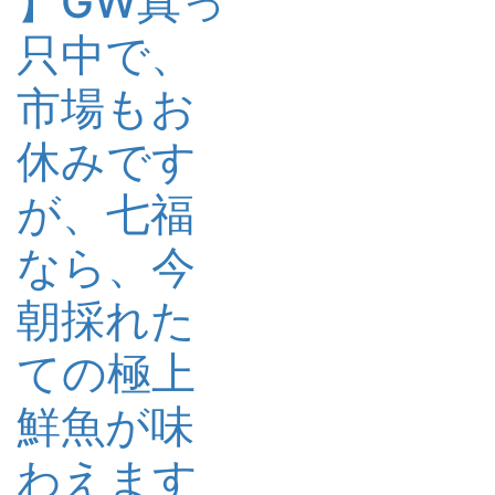
】GW真っ
只中で、
市場もお
休みです
が、七福
なら、今
朝採れた
ての極上
鮮魚が味
わえます