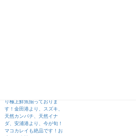
】本日
も、朝ど
り極上鮮
魚揃って
おりま
す！
６／１２(金)本日も、朝ど
り極上鮮魚揃っておりま
す！金田港より、スズキ、
天然カンパチ、天然イナ
ダ、安浦港より、今が旬！
マコカレイも絶品です！お