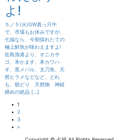
よ!
５／５(火)GW真っ只中
で、市場もお休みですが、
七福なら、今朝採れたての
極上鮮魚が味わえますよ!
佐島漁港より、オニカサ
ゴ、本かます、本カワハ
ギ、黒メバル、太刀魚、天
然ヒラメなどなど、どれ
も、朝どり 天然物 神経
締めの絶品 […]
投
固
1
定
固
2
稿
ペ
定
固
3
ー
ペ
定
の
»
ジ
ー
ペ
Copyright © 七福 All Rights Reserved.