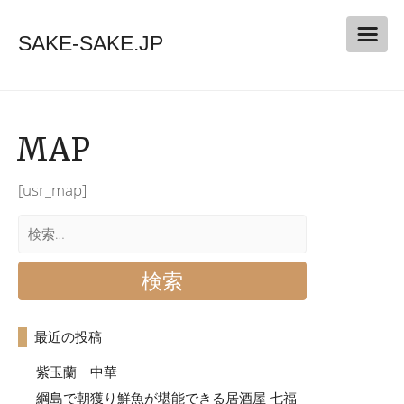
SAKE-SAKE.JP
MAP
[usr_map]
検
索:
最近の投稿
紫玉蘭 中華
綱島で朝獲り鮮魚が堪能できる居酒屋 七福