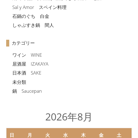
Sal y Amor スペイン料理
石鍋のぐち 白金
しゃぶすき鍋 間人
カテゴリー
ワイン WINE
居酒屋 IZAKAYA
日本酒 SAKE
未分類
鍋 Saucepan
2026年8月
日
月
火
水
木
金
土